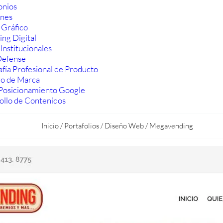
onios
ones
 Gráfico
ng Digital
Institucionales
efense
fía Profesional de Producto
ro de Marca
Posicionamiento Google
ollo de Contenidos
Inicio
/
Portafolios
/
Diseño Web
/
Megavending