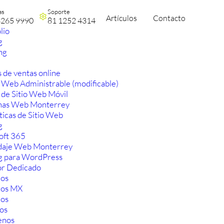
as
Soporte
Artículos
Contacto
3265 9990
81 1252 4314
lio
g
ng
 de ventas online
 Web Administrable (modificable)
 de Sitio Web Móvil
nas Web Monterrey
ticas de Sitio Web
g
oft 365
aje Web Monterrey
g para WordPress
or Dedicado
os
ios MX
os
os
enos