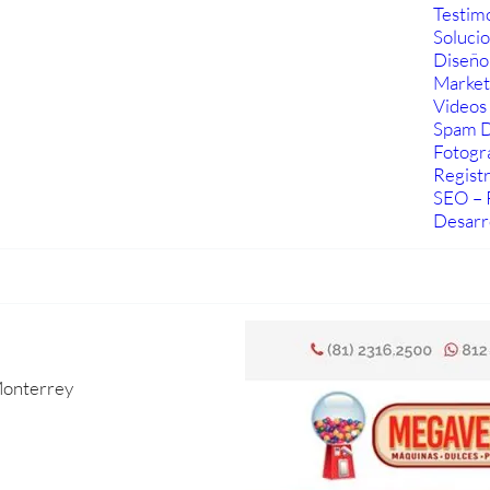
Testim
Soluci
Diseño
Marketi
Videos 
Spam D
Fotogra
Regist
SEO – 
Desarr
Monterrey