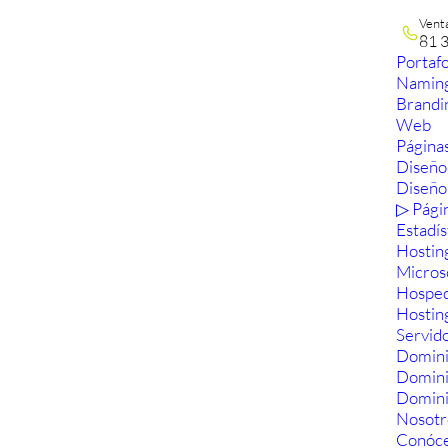
Vent
81 
Portafo
Namin
Brandi
Web
Páginas
Diseño
Diseño
▷ Pági
Estadís
Hostin
Micros
Hosped
Hostin
Servid
Domini
Domin
Domini
Nosotr
Conóc