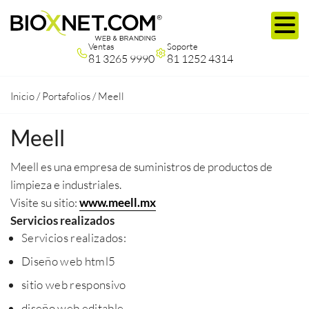
Ventas
Soporte
81 3265 9990
81 1252 4314
Inicio
/
Portafolios
/
Meell
Meell
Meell es una empresa de suministros de productos de
limpieza e industriales.
Visite su sitio:
www.meell.mx
Servicios realizados
Servicios realizados:
Diseño web html5
sitio web responsivo
diseño web editable