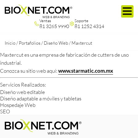
Ventas
Soporte
81 3265 9990
81 1252 4314
Inicio
/
Portafolios
/
Diseño Web
/
Maxtercut
Maxtercut es una empresa de fabricación de cutters de uso
industrial.
Conozca su sitio web aquí:
www.starmatic.com.mx
Servicios Realizados:
Diseño web editable
Diseño adaptable a móviles y tabletas
Hospedaje Web
SEO