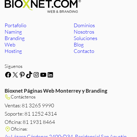
Portafolio
Dominios
Naming
Nosotros
Branding
Soluciones
Web
Blog
Hosting
Contacto
Síguenos
Facebook
X
Pinterest
TikTok
Instagram
YouTube
LinkedIn
Bioxnet Páginas Web Monterrey y Branding
Contáctenos
Ventas: 81 3265 9990
Soporte: 81 1252 4314
Oficina: 81 1931 8464
Oficinas:
Av Lázaro Cárdenas 2400-D34, Residencial San Agustín