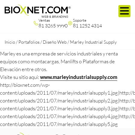
Ventas
Soporte
81 3265 9990
81 1252 4314
Inicio
/
Portafolios
/
Diseño Web
/
Marley Industrial Supply
Marley es una empresa de servicios industriales y renta
equipos como montacargas, Manlifts o Plataformas de
Elevación entre otros.
Visite su sitio aqui:
www.marleyindustrialsupply.com
http://bioxnet.com/wp-
content/uploads/2011/07/marleyindustrialsupply1.jpg|http:/
content/uploads/2011/07/marleyindustrialsupply2.jpg|http:/
content/uploads/2011/07/marleyindustrialsupply3.jpg|http:/
content/uploads/2011/07/marleyindustrialsupply4.jpg|http:/
content/uploads/2011/07/marleyindustrialsupply5.jpg