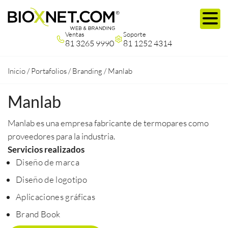
Ventas
Soporte
81 3265 9990
81 1252 4314
Inicio
/
Portafolios
/
Branding
/
Manlab
Manlab
Manlab es una empresa fabricante de termopares como
proveedores para la industria.
Servicios realizados
Diseño de marca
Diseño de logotipo
Aplicaciones gráficas
Brand Book