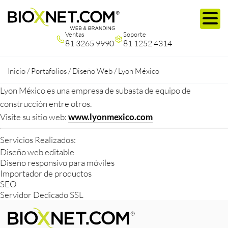
Ventas
Soporte
81 3265 9990
81 1252 4314
Inicio
/
Portafolios
/
Diseño Web
/
Lyon México
Lyon México es una empresa de subasta de equipo de
construcción entre otros.
Visite su sitio web:
www.lyonmexico.com
Servicios Realizados:
Diseño web editable
Diseño responsivo para móviles
Importador de productos
SEO
Servidor Dedicado SSL