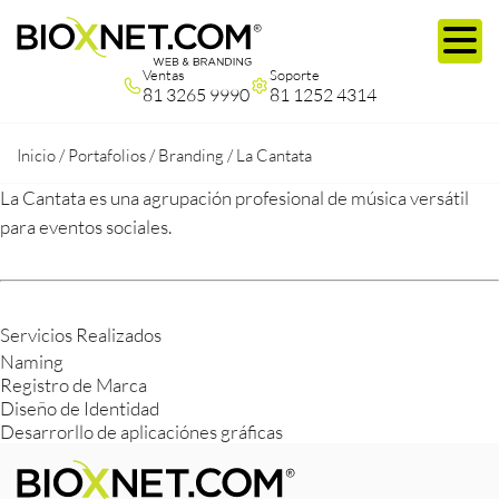
Ventas
Soporte
81 3265 9990
81 1252 4314
Inicio
/
Portafolios
/
Branding
/
La Cantata
La Cantata es una agrupación profesional de música versátil
para eventos sociales.
Servicios Realizados
Naming
Registro de Marca
Diseño de Identidad
Desarrorllo de aplicaciónes gráficas