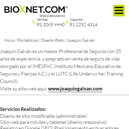
Ventas
Soporte
81 3265 9990
81 1252 4314
Inicio
/
Portafolios
/
Diseño Web
/
Joaquin Galván
Joaquín Galván es un Asesor Profesional de Seguros con 35
años de experiencia y posgrado en venta de seguro de vida
otorgado por el IMESFAC (Instituto Mexicano Educativo de
Seguros y Fianzas A.C.) y el LUTC (Life Underwriter Training
Council).
Visite su sitio web aqui:
www.joaquingalvan.com
Servicios Realizados:
Diseño de sitio modificable (administrable)
Sitio web para móviles y tabletas (diseño responsivo)
Registro en Google (SEO) Posicionamiento en buscadores