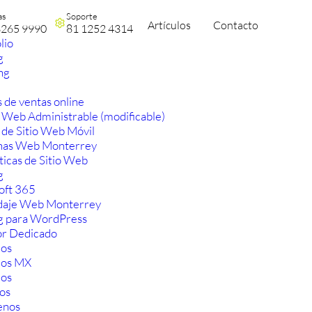
as
Soporte
Artículos
Contacto
3265 9990
81 1252 4314
lio
g
ng
 de ventas online
 Web Administrable (modificable)
 de Sitio Web Móvil
nas Web Monterrey
ticas de Sitio Web
g
oft 365
aje Web Monterrey
g para WordPress
or Dedicado
os
ios MX
os
os
enos