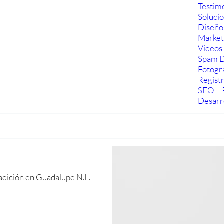
Testim
Soluci
Diseño
Marketi
Videos 
Spam D
Fotogra
Regist
SEO – 
Desarr
radición en Guadalupe N.L.