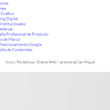
onios
ones
 Gráfico
ng Digital
Institucionales
efense
fía Profesional de Producto
ro de Marca
Posicionamiento Google
ollo de Contenidos
Inicio
/
Portafolios
/
Diseño Web
/
Jardines de San Miguel