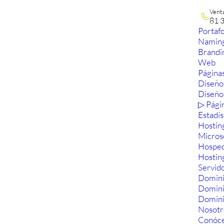
Vent
81 
Portafo
Namin
Brandi
Web
Páginas
Diseño
Diseño
▷ Pági
Estadís
Hostin
Micros
Hosped
Hostin
Servid
Domini
Domin
Domini
Nosotr
Conóc