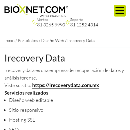
Ventas
Soporte
81 3265 9990
81 1252 4314
Inicio
/
Portafolios
/
Diseño Web
/
Irecovery Data
Irecovery Data
Irecovery data es una empresa de recuperación de datos y
análisis forense.
Viste su sitio:
https://irecoverydata.com.mx
Servicios realizados
Diseño web editable
Sitio responsivo
Hosting SSL
SEO