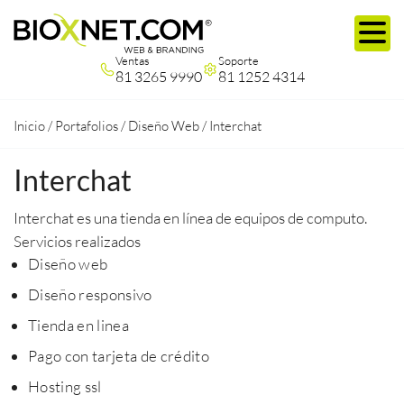
Ventas
Soporte
81 3265 9990
81 1252 4314
Inicio
/
Portafolios
/
Diseño Web
/
Interchat
Interchat
Interchat es una tienda en línea de equipos de computo.
Servicios realizados
Diseño web
Diseño responsivo
Tienda en linea
Pago con tarjeta de crédito
Hosting ssl