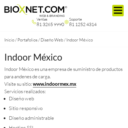
Ventas
Soporte
81 3265 9990
81 1252 4314
Inicio
/
Portafolios
/
Diseño Web
/
Indoor México
Indoor México
Indoor México es una empresa de suministro de productos
para andenes de carga.
Visite su sitio:
www.indoormex.mx
Servicios realizados:
Diseño web
Sitio responsivo
Diseño administrable
Hosting SSL