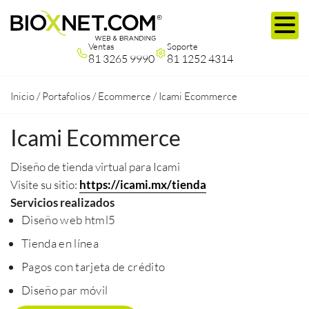
Ventas
Soporte
81 3265 9990
81 1252 4314
Inicio
/
Portafolios
/
Ecommerce
/
Icami Ecommerce
Icami Ecommerce
Diseño de tienda virtual para Icami
Visite su sitio:
https://icami.mx/tienda
Servicios realizados
Diseño web html5
Tienda en línea
Pagos con tarjeta de crédito
Diseño par móvil