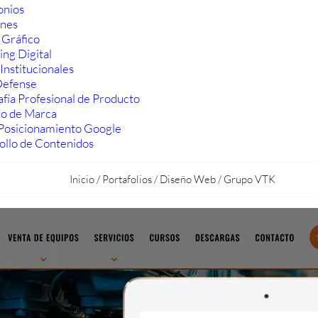
onios
ones
 Gráfico
ng Digital
Institucionales
efense
fía Profesional de Producto
ro de Marca
Posicionamiento Google
ollo de Contenidos
Inicio
/
Portafolios
/
Diseño Web
/
Grupo VTK