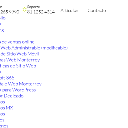
as
Soporte
Artículos
Contacto
3265 9990
81 1252 4314
lio
g
ng
 de ventas online
 Web Administrable (modificable)
 de Sitio Web Móvil
nas Web Monterrey
ticas de Sitio Web
g
oft 365
aje Web Monterrey
g para WordPress
or Dedicado
os
ios MX
os
os
enos