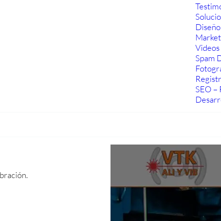
Testim
Soluci
Diseño
Marketi
Videos 
Spam D
Fotogra
Regist
SEO – 
Desarr
bración.