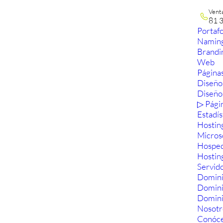
Vent
81 
Portafo
Namin
Brandi
Web
Páginas
Diseño
Diseño
▷ Pági
Estadís
Hostin
Micros
Hosped
Hostin
Servid
Domini
Domin
Domini
Nosotr
Conóc