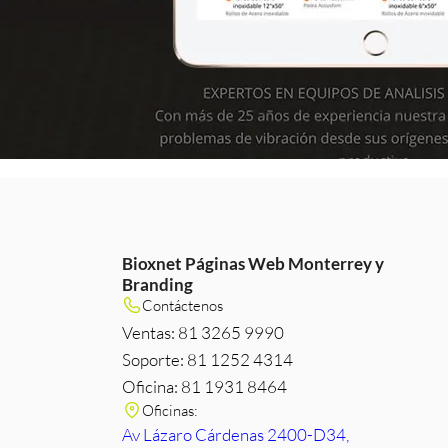
Bioxnet Páginas Web Monterrey y
Branding
m
e
edIn
Contáctenos
Ventas: 81 3265 9990
Soporte: 81 1252 4314
Oficina: 81 1931 8464
Oficinas:
Av Lázaro Cárdenas 2400-D34,