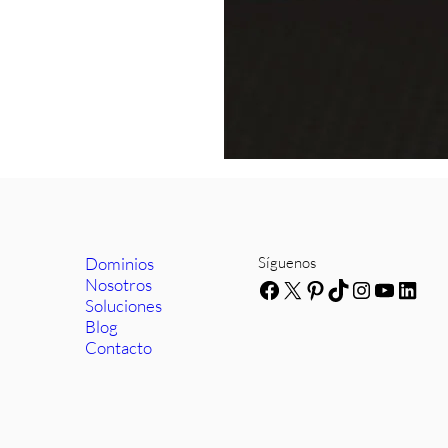
Dominios
Síguenos
Nosotros
Facebook
X
Pinterest
TikTok
Instagra
YouTub
Link
Soluciones
Blog
Contacto