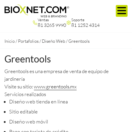
Ventas
Soporte
81 3265 9990
81 1252 4314
Inicio
/
Portafolios
/
Diseño Web
/
Greentools
Greentools
Greentools es una empresa de venta de equipo de
jardinería
Visite su sitio:
www.greentools.mx
Servicios realizados
Diseño web tienda en línea
Sitio editable
Diseño web móvil
Pago con tarjeta de crédito