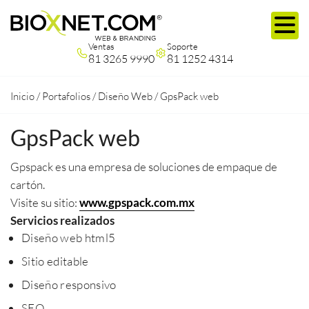
Ventas
Soporte
81 3265 9990
81 1252 4314
Inicio
/
Portafolios
/
Diseño Web
/
GpsPack web
GpsPack web
Gpspack es una empresa de soluciones de empaque de
cartón.
Visite su sitio:
www.gpspack.com.mx
Servicios realizados
Diseño web html5
Sitio editable
Diseño responsivo
SEO