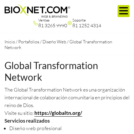
Ventas
Soporte
81 3265 9990
81 1252 4314
Inicio
/
Portafolios
/
Diseño Web
/
Global Transformation
Network
Global Transformation
Network
The Global Transformation Network es una organización
internacional de colaboración comunitaria en principios del
reino de Dios.
Visite su sitio:
https://globaltn.org/
Servicios realizados
Diseño web profesional