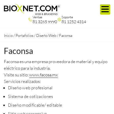
Ventas
Soporte
81 3265 9990
81 1252 4314
Inicio
/
Portafolios
/
Diseño Web
/
Faconsa
Faconsa
Faconsa es una empresa proveedora de material y equipo
eléctrico para la industria.
Visite su sitio:
www.facosa.mx
Servicios realizados:
Diseño web profesional
Sistema de cotizaciones
Diseño modificable/ editable
Sitio web responsivo