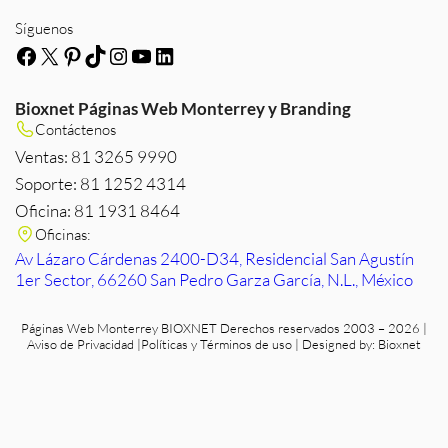
Síguenos
Facebook
X
Pinterest
TikTok
Instagram
YouTube
LinkedIn
Bioxnet Páginas Web Monterrey y Branding
Contáctenos
Ventas: 81 3265 9990
Soporte: 81 1252 4314
Oficina: 81 1931 8464
Oficinas:
Av Lázaro Cárdenas 2400-D34, Residencial San Agustín
1er Sector, 66260 San Pedro Garza García, N.L., México
Páginas Web Monterrey
BIOXNET Derechos reservados 2003 – 2026 |
Aviso de Privacidad
|
Políticas y Términos de uso
| Designed by:
Bioxnet