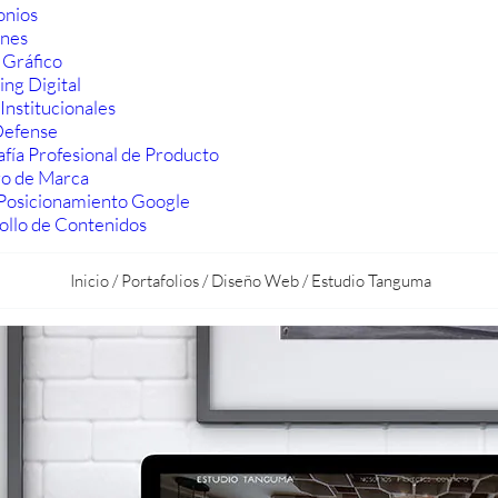
onios
ones
 Gráfico
ng Digital
Institucionales
efense
fía Profesional de Producto
ro de Marca
Posicionamiento Google
ollo de Contenidos
Inicio
/
Portafolios
/
Diseño Web
/
Estudio Tanguma