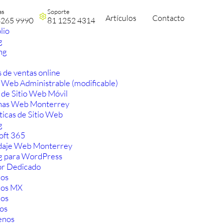
as
Soporte
Artículos
Contacto
3265 9990
81 1252 4314
lio
g
ng
 de ventas online
 Web Administrable (modificable)
 de Sitio Web Móvil
nas Web Monterrey
ticas de Sitio Web
g
oft 365
aje Web Monterrey
g para WordPress
or Dedicado
os
ios MX
os
os
enos