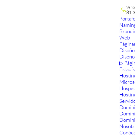
Vent
81 
Portafo
Namin
Brandi
Web
Páginas
Diseño
Diseño
▷ Pági
Estadís
Hostin
Micros
Hosped
Hostin
Servid
Domini
Domin
Domini
Nosotr
Conóc