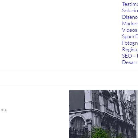
Testim
Soluci
Diseño
Marketi
Videos 
Spam D
Fotogra
Regist
SEO – 
Desarr
smo.