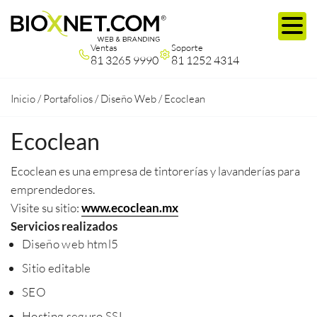
Ventas
Soporte
81 3265 9990
81 1252 4314
Inicio
/
Portafolios
/
Diseño Web
/
Ecoclean
Ecoclean
Ecoclean es una empresa de tintorerías y lavanderías para
emprendedores.
Visite su sitio:
www.ecoclean.mx
Servicios realizados
Diseño web html5
Sitio editable
SEO
Hosting seguro SSL