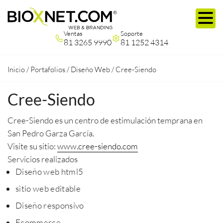
Ventas
Soporte
81 3265 9990
81 1252 4314
Inicio
/
Portafolios
/
Diseño Web
/
Cree-Siendo
Cree-Siendo
Cree-Siendo es un centro de estimulación temprana en
San Pedro Garza García.
Visite su sitio:
www.cree-siendo.com
Servicios realizados
Diseño web html5
sitio web editable
Diseño responsivo
Ecommerce