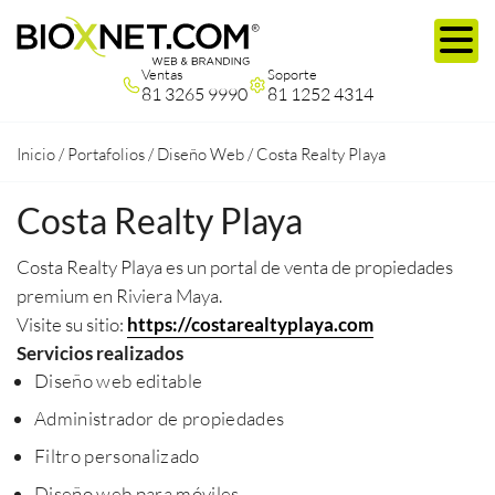
Ventas
Soporte
81 3265 9990
81 1252 4314
Inicio
/
Portafolios
/
Diseño Web
/
Costa Realty Playa
Costa Realty Playa
Costa Realty Playa es un portal de venta de propiedades
premium en Riviera Maya.
Visite su sitio:
https://costarealtyplaya.com
Servicios realizados
Diseño web editable
Administrador de propiedades
Filtro personalizado
Diseño web para móviles