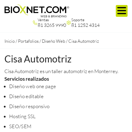
Ventas
Soporte
81 3265 9990
81 1252 4314
Inicio
/
Portafolios
/
Diseño Web
/
Cisa Automotriz
Cisa Automotriz
Cisa Automotriz es un taller automotriz en Monterrey.
Servicios realizados
Diseño web one page
Diseño editable
Diseño responsivo
Hosting SSL
SEO/SEM