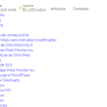
as
Soporte
Artículos
Contacto
3265 9990
81 1252 4314
lio
g
ng
 de ventas online
 Web Administrable (modificable)
 de Sitio Web Móvil
nas Web Monterrey
ticas de Sitio Web
g
oft 365
aje Web Monterrey
g para WordPress
or Dedicado
os
ios MX
os
os
enos