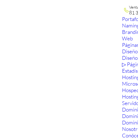
Vent
81 
Portafo
Namin
Brandi
Web
Páginas
Diseño
Diseño
▷ Pági
Estadís
Hostin
Micros
Hosped
Hostin
Servid
Domini
Domin
Domini
Nosotr
Conóc