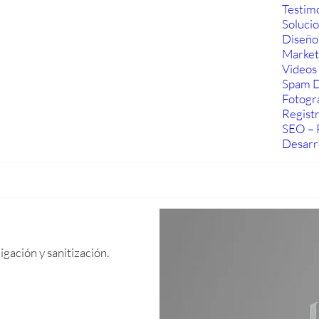
Testim
Soluci
Diseño
Marketi
Videos 
Spam D
Fotogra
Regist
SEO – 
Desarr
gación y sanitización.