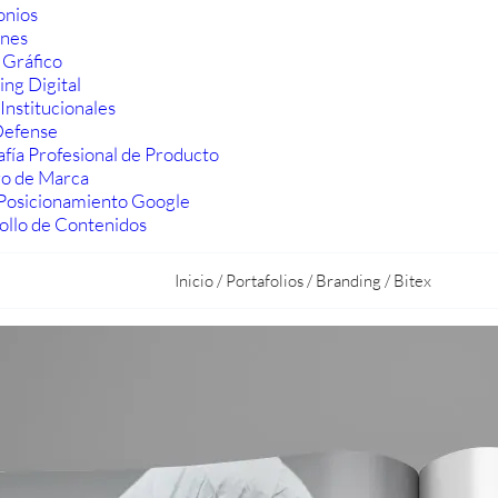
onios
ones
 Gráfico
ng Digital
Institucionales
efense
fía Profesional de Producto
ro de Marca
Posicionamiento Google
ollo de Contenidos
Inicio
/
Portafolios
/
Branding
/
Bitex