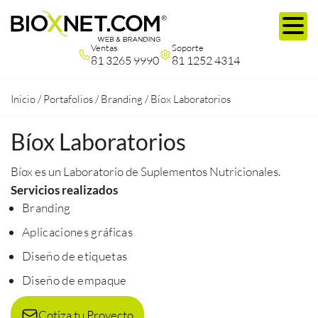
Ventas
Soporte
81 3265 9990
81 1252 4314
Inicio
/
Portafolios
/
Branding
/
Bíox Laboratorios
Bíox Laboratorios
Bíox es un Laboratorio de Suplementos Nutricionales.
Servicios realizados
Branding
Aplicaciones gráficas
Diseño de etiquetas
Diseño de empaque
Cotiza tu Proyecto