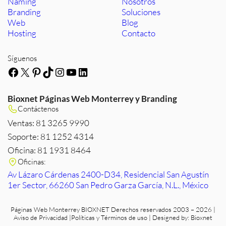
Naming
Nosotros
Branding
Soluciones
Web
Blog
Hosting
Contacto
Síguenos
Facebook
X
Pinterest
TikTok
Instagram
YouTube
LinkedIn
Bioxnet Páginas Web Monterrey y Branding
Contáctenos
Ventas: 81 3265 9990
Soporte: 81 1252 4314
Oficina: 81 1931 8464
Oficinas:
Av Lázaro Cárdenas 2400-D34, Residencial San Agustín
1er Sector, 66260 San Pedro Garza García, N.L., México
Páginas Web Monterrey
BIOXNET Derechos reservados 2003 – 2026 |
Aviso de Privacidad
|
Políticas y Términos de uso
| Designed by:
Bioxnet