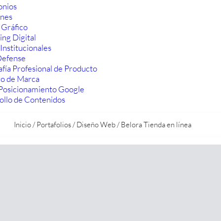
onios
ones
 Gráfico
ng Digital
Institucionales
efense
fía Profesional de Producto
ro de Marca
Posicionamiento Google
ollo de Contenidos
Inicio
/
Portafolios
/
Diseño Web
/
Belora Tienda en línea