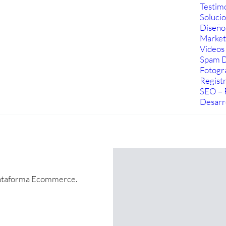
Testim
Soluci
Diseño
Marketi
Videos 
Spam D
Fotogra
Regist
SEO – 
Desarr
 plataforma Ecommerce.