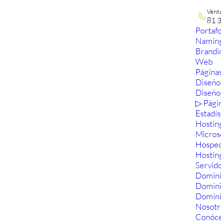
Vent
81 
Portafo
Namin
Brandi
Web
Páginas
Diseño
Diseño
▷ Pági
Estadís
Hostin
Micros
Hosped
Hostin
Servid
Domini
Domin
Domini
Nosotr
Conóc