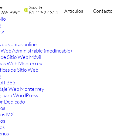
as
Soporte
Artículos
Contacto
3265 9990
81 1252 4314
lio
g
ng
 de ventas online
 Web Administrable (modificable)
 de Sitio Web Móvil
nas Web Monterrey
ticas de Sitio Web
g
oft 365
aje Web Monterrey
g para WordPress
or Dedicado
os
ios MX
os
os
enos