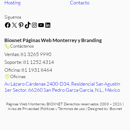
Hosting
Contacto
Síguenos
Facebook
X
Pinterest
TikTok
Instagram
YouTube
LinkedIn
Bioxnet Páginas Web Monterrey y Branding
Contáctenos
Ventas: 81 3265 9990
Soporte: 81 1252 4314
Oficina: 81 1931 8464
Oficinas:
Av Lázaro Cárdenas 2400-D34, Residencial San Agustín
1er Sector, 66260 San Pedro Garza García, N.L., México
Páginas Web Monterrey
BIOXNET Derechos reservados 2003 – 2026 |
Aviso de Privacidad
|
Políticas y Términos de uso
| Designed by:
Bioxnet