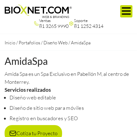
Ventas
Soporte
81 3265 9990
81 1252 4314
Inicio
/
Portafolios
/
Diseño Web
/
AmidaSpa
AmidaSpa
Amida Spa es un Spa Exclusivo en Pabellón M, al centro de
Monterrey.
Servicios realizados
Diseño web editable
Diseño de sitio web para móviles
Registro en buscadores y SEO
Cotiza tu Proyecto