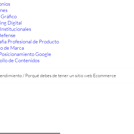
onios
ones
 Gráfico
ng Digital
Institucionales
efense
fía Profesional de Producto
ro de Marca
Posicionamiento Google
ollo de Contenidos
endimiento
/
Porqué debes de tener un sitio web Ecommerce