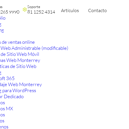
as
Soporte
Artículos
Contacto
3265 9990
81 1252 4314
lio
g
ng
 de ventas online
 Web Administrable (modificable)
 de Sitio Web Móvil
nas Web Monterrey
ticas de Sitio Web
g
oft 365
aje Web Monterrey
g para WordPress
or Dedicado
os
ios MX
os
os
enos