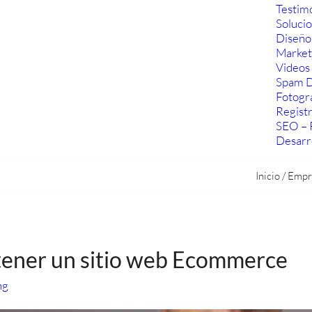
Testim
Soluci
Diseño
Marketi
Videos 
Spam D
Fotogra
Regist
SEO – 
Desarr
Inicio
/
Empr
tener un sitio web Ecommerce
ng