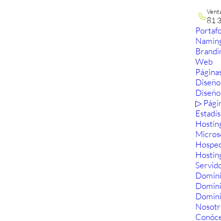
Vent
81 
Portafo
Namin
Brandi
Web
Páginas
Diseño
Diseño
▷ Pági
Estadís
Hostin
Micros
Hosped
Hostin
Servid
Domini
Domin
Domini
Nosotr
Conóc