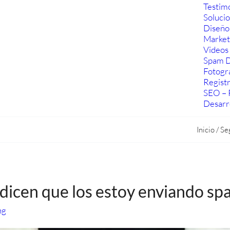
Testim
Soluci
Diseño
Marketi
Videos 
Spam D
Fotogra
Regist
SEO – 
Desarr
Inicio
/
Se
dicen que los estoy enviando sp
ng