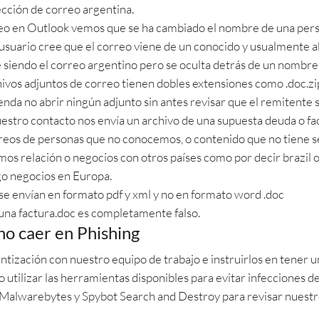
cción de correo argentina.
reo en Outlook vemos que se ha cambiado el nombre de una person
 usuario cree que el correo viene de un conocido y usualmente ab
e siendo el correo argentino pero se oculta detrás de un nombre
ivos adjuntos de correo tienen dobles extensiones como .doc.zip
nda no abrir ningún adjunto sin antes revisar que el remitente s
uestro contacto nos envía un archivo de una supuesta deuda o fa
os de personas que no conocemos, o contenido que no tiene s
os relación o negocios con otros países como por decir brazil o
go negocios en Europa.
se envían en formato pdf y xml y no en formato word .doc
 una factura.doc es completamente falso.
o caer en Phishing
zación con nuestro equipo de trabajo e instruirlos en tener un
 utilizar las herramientas disponibles para evitar infecciones 
Malwarebytes y Spybot Search and Destroy para revisar nuestro