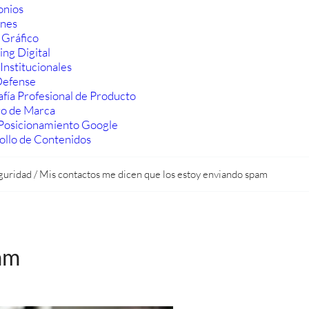
onios
ones
 Gráfico
ng Digital
Institucionales
efense
fía Profesional de Producto
ro de Marca
Posicionamiento Google
ollo de Contenidos
guridad
/
Mis contactos me dicen que los estoy enviando spam
am