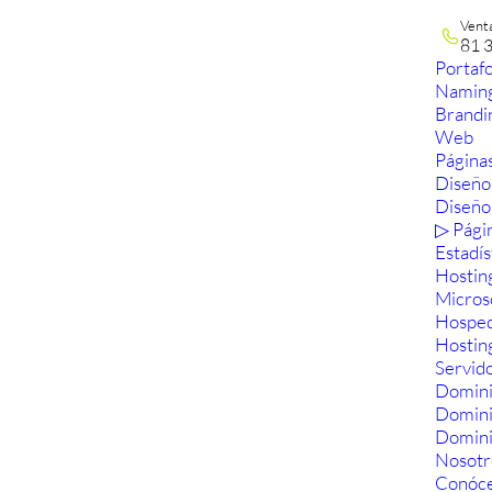
Vent
81 
Portafo
Namin
Brandi
Web
Páginas
Diseño
Diseño
▷ Pági
Estadís
Hostin
Micros
Hosped
Hostin
Servid
Domini
Domin
Domini
Nosotr
Conóc