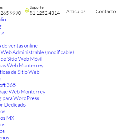
as
Soporte
Artículos
Contacto
3265 9990
81 1252 4314
lio
g
ng
 de ventas online
 Web Administrable (modificable)
 de Sitio Web Móvil
nas Web Monterrey
ticas de Sitio Web
g
oft 365
aje Web Monterrey
g para WordPress
or Dedicado
os
ios MX
os
os
enos