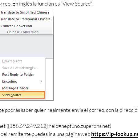
rreo. En inglés la función es “View Source”.
e podrás saber quien realmente envía el correo, con la dirección 
net ([158.69.249.212] helo=neptuno.zuperdns.net)
IP del remitente puedes ir a una página web
https://ip-lookup.n