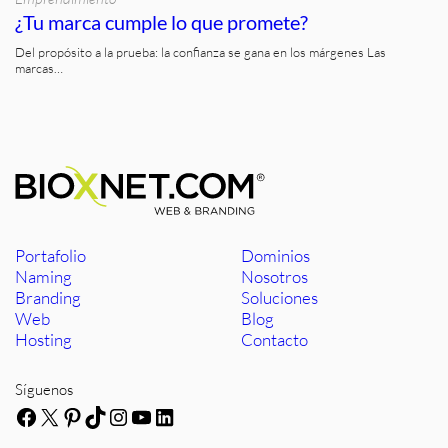
¿Tu marca cumple lo que promete?
Del propósito a la prueba: la confianza se gana en los márgenes Las
marcas…
Portafolio
Dominios
Naming
Nosotros
Branding
Soluciones
Web
Blog
Hosting
Contacto
Síguenos
Facebook
X
Pinterest
TikTok
Instagram
YouTube
LinkedIn