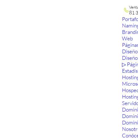
Vent
81 
Portafo
Namin
Brandi
Web
Páginas
Diseño
Diseño
▷ Pági
Estadís
Hostin
Micros
Hosped
Hostin
Servid
Domini
Domin
Domini
Nosotr
Conóc