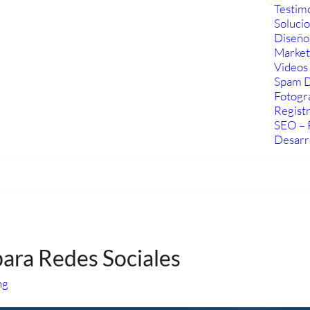
Testim
Soluci
Diseño
Marketi
Videos 
Spam D
Fotogra
Regist
SEO – 
Desarr
ara Redes Sociales
ng