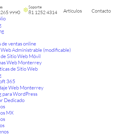
as
Soporte
Artículos
Contacto
3265 9990
81 1252 4314
lio
g
ng
 de ventas online
 Web Administrable (modificable)
 de Sitio Web Móvil
nas Web Monterrey
ticas de Sitio Web
g
oft 365
aje Web Monterrey
g para WordPress
or Dedicado
os
ios MX
os
os
enos