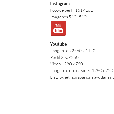
Instagram
Foto de perfil 161×161
Imagenes 510×510
Youtube
Imagen top 2560 x 1140
Perfil 250×250
Video 1280 x 760
Imagen pequeña video 1280 x 720
En Bioxnet nos apasiona ayudar a n