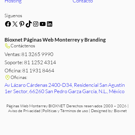
Hosting
Contacto
Síguenos
Facebook
X
Pinterest
TikTok
Instagram
YouTube
LinkedIn
Bioxnet Páginas Web Monterrey y Branding
Contáctenos
Ventas: 81 3265 9990
Soporte: 81 1252 4314
Oficina: 81 1931 8464
Oficinas:
Av Lázaro Cárdenas 2400-D34, Residencial San Agustín
1er Sector, 66260 San Pedro Garza García, N.L., México
Páginas Web Monterrey
BIOXNET Derechos reservados 2003 – 2026 |
Aviso de Privacidad
|
Políticas y Términos de uso
| Designed by:
Bioxnet