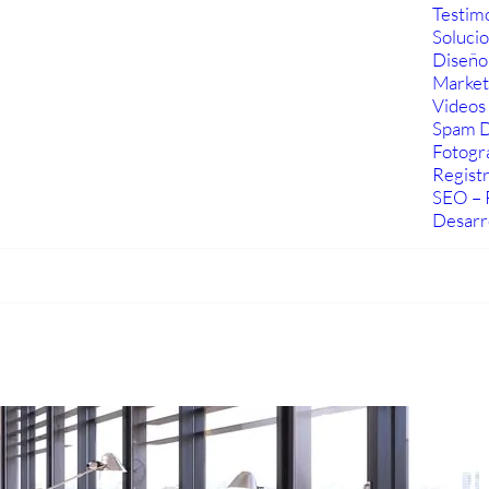
Testim
Soluci
Diseño
Marketi
Videos 
Spam D
Fotogra
Regist
SEO – 
Desarr