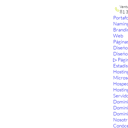
Vent
81 
Portafo
Namin
Brandi
Web
Páginas
Diseño
Diseño
▷ Pági
Estadís
Hostin
Micros
Hosped
Hostin
Servid
Domini
Domin
Domini
Nosotr
Conóc