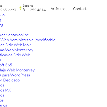
as
Soporte
Artículos
Contacto
3265 9990
81 1252 4314
lio
g
ng
 de ventas online
 Web Administrable (modificable)
 de Sitio Web Móvil
nas Web Monterrey
ticas de Sitio Web
g
oft 365
aje Web Monterrey
g para WordPress
or Dedicado
os
ios MX
os
os
enos