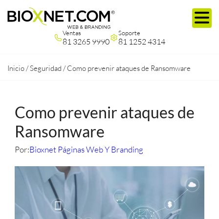
Ventas
Soporte
81 3265 9990
81 1252 4314
Inicio
/
Seguridad
/
Como prevenir ataques de Ransomware
Como prevenir ataques de
Ransomware
Por:
Bioxnet Páginas Web Y Branding