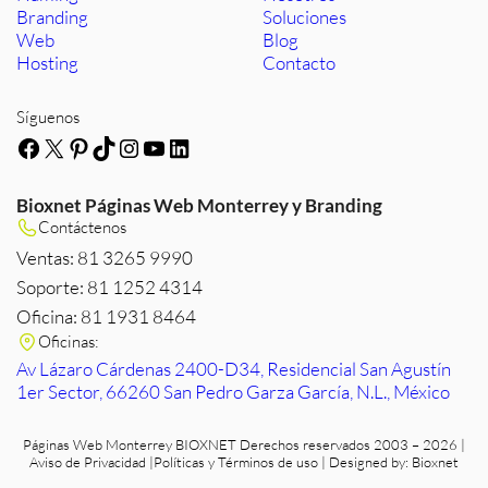
Branding
Soluciones
Web
Blog
Hosting
Contacto
Síguenos
Facebook
X
Pinterest
TikTok
Instagram
YouTube
LinkedIn
Bioxnet Páginas Web Monterrey y Branding
Contáctenos
Ventas: 81 3265 9990
Soporte: 81 1252 4314
Oficina: 81 1931 8464
Oficinas:
Av Lázaro Cárdenas 2400-D34, Residencial San Agustín
1er Sector, 66260 San Pedro Garza García, N.L., México
Páginas Web Monterrey
BIOXNET Derechos reservados 2003 – 2026 |
Aviso de Privacidad
|
Políticas y Términos de uso
| Designed by:
Bioxnet