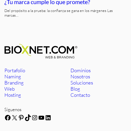
¿Tu marca cumple lo que promete?
Del propósito a la prueba: la confianza se gana en los márgenes Las
marcas…
Portafolio
Dominios
Naming
Nosotros
Branding
Soluciones
Web
Blog
Hosting
Contacto
Síguenos
Facebook
X
Pinterest
TikTok
Instagram
YouTube
LinkedIn