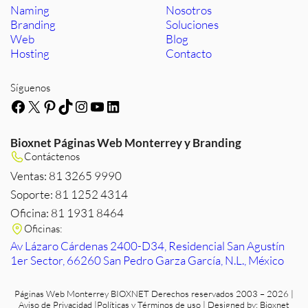
Naming
Nosotros
Branding
Soluciones
Web
Blog
Hosting
Contacto
Síguenos
Facebook
X
Pinterest
TikTok
Instagram
YouTube
LinkedIn
Bioxnet Páginas Web Monterrey y Branding
Contáctenos
Ventas: 81 3265 9990
Soporte: 81 1252 4314
Oficina: 81 1931 8464
Oficinas:
Av Lázaro Cárdenas 2400-D34, Residencial San Agustín
1er Sector, 66260 San Pedro Garza García, N.L., México
Páginas Web Monterrey
BIOXNET Derechos reservados 2003 – 2026 |
Aviso de Privacidad
|
Políticas y Términos de uso
| Designed by:
Bioxnet