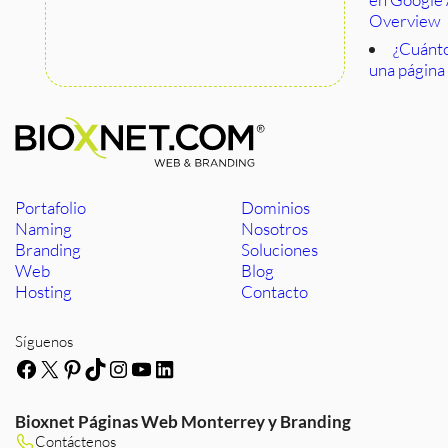
Overview
¿Cuánto
una página
Portafolio
Dominios
Naming
Nosotros
Branding
Soluciones
Web
Blog
Hosting
Contacto
Síguenos
Facebook
X
Pinterest
TikTok
Instagram
YouTube
LinkedIn
Bioxnet Páginas Web Monterrey y Branding
Contáctenos