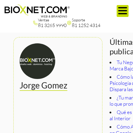
Ventas
Soporte
81 3265 9990
81 1252 4314
Última
public
Tu Nego
Marca Baj
Cómo l
Psicología 
Jorge Gomez
Dispara la
¿Tu ma
lo que pro
Qué es
al Interior
Cómo A
en Google 