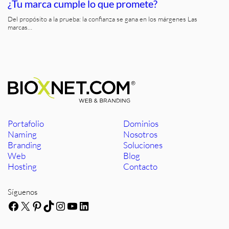
¿Tu marca cumple lo que promete?
Del propósito a la prueba: la confianza se gana en los márgenes Las
marcas…
Portafolio
Dominios
Naming
Nosotros
Branding
Soluciones
Web
Blog
Hosting
Contacto
Síguenos
Facebook
X
Pinterest
TikTok
Instagram
YouTube
LinkedIn