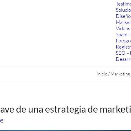
Testim
Soluci
Diseño
Marketi
Videos 
Spam D
Fotogra
Regist
SEO – 
Desarr
Inicio
/
Marketing
ve de una estrategia de marketin
ng