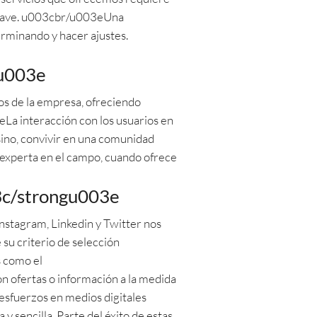
s clave. u003cbr/u003eUna
erminando y hacer ajustes.
gu003e
os de la empresa, ofreciendo
La interacción con los usuarios en
 sino, convivir en una comunidad
 experta en el campo, cuando ofrece
3c/strongu003e
nstagram, Linkedin y Twitter nos
su criterio de selección
s como el
ofertas o información a la medida
fuerzos en medios digitales
 sencilla. Parte del éxito de estas