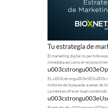
Tu estrategia de mark
El marketing digital no permite exp
inmediata así como el reconocimien
u003cstrongu003eOpt
EL u003cstrongu003eSEOu003c/stro
motores de búsqueda, a pesar de lo
La meta es ofrecer buen contenido y
u003cstrongu003eUso
El estudio de u003cstrongu003epal