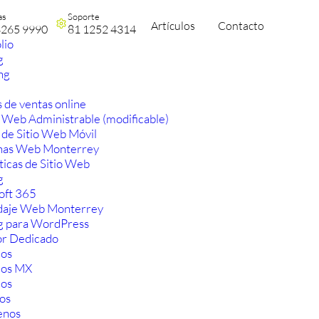
as
Soporte
Artículos
Contacto
3265 9990
81 1252 4314
lio
g
ng
 de ventas online
 Web Administrable (modificable)
 de Sitio Web Móvil
nas Web Monterrey
ticas de Sitio Web
g
oft 365
aje Web Monterrey
g para WordPress
or Dedicado
os
ios MX
os
os
enos