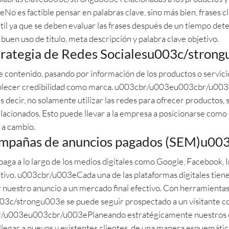
No es factible pensar en palabras clave, sino más bien, frase
il ya que se deben evaluar las frases después de un tiempo det
buen uso de titulo, meta descripción y palabra clave objetivo.
ategia de Redes Socialesu003c/stron
e contenido, pasando por información de los productos o servici
tablecer credibilidad como marca. u003cbr/u003eu003cbr/u003e
s decir, no solamente utilizar las redes para ofrecer productos,
lacionados. Esto puede llevar a la empresa a posicionarse como
 a cambio.
pañas de anuncios pagados (SEM)u00
aga a lo largo de los medios digitales como Google, Facebook, I
etivo. u003cbr/u003eCada una de las plataformas digitales tiene 
 nuestro anuncio a un mercado final efectivo. Con herramienta
strongu003e se puede seguir prospectado a un visitante con 
br/u003eu003cbr/u003ePlaneando estratégicamente nuestros es
egar a nuevos y existentes clientes, de una manera esquemática y