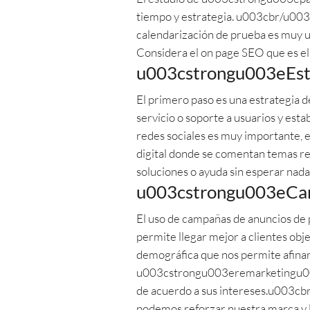
tiempo y estrategia. u003cbr/u003e
calendarización de prueba es muy ut
Considera el on page SEO que es el 
u003cstrongu003eEstr
El primero paso es una estrategia d
servicio o soporte a usuarios y es
redes sociales es muy importante, e
digital donde se comentan temas re
soluciones o ayuda sin esperar nada
u003cstrongu003eCam
El uso de campañas de anuncios de p
permite llegar mejor a clientes obj
demográfica que nos permite afinar
u003cstrongu003eremarketingu003c/
de acuerdo a sus intereses.u003c
podemos reforzar nuestra marca y ll