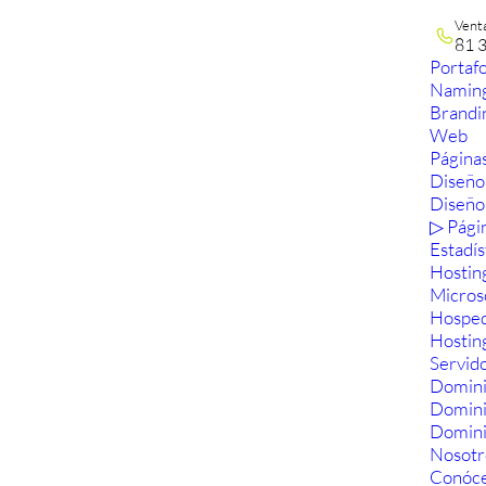
Vent
81 
Portafo
Namin
Brandi
Web
Páginas
Diseño
Diseño
▷ Pági
Estadís
Hostin
Micros
Hosped
Hostin
Servid
Domini
Domin
Domini
Nosotr
Conóc